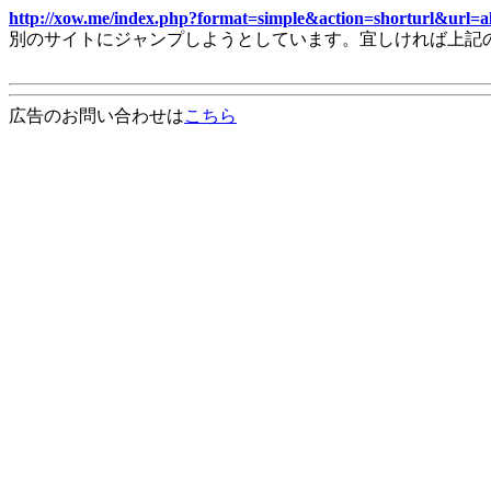
http://xow.me/index.php?format=simple&action=shorturl&url=al
別のサイトにジャンプしようとしています。宜しければ上記
広告のお問い合わせは
こちら