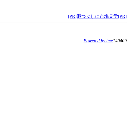
[PR]暇つぶしに市場見学[PR]
Powered by ime
140409