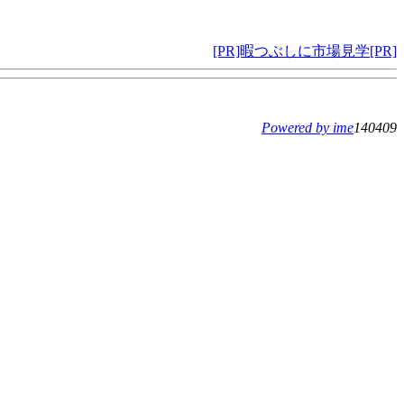
[PR]暇つぶしに市場見学[PR]
Powered by ime
140409