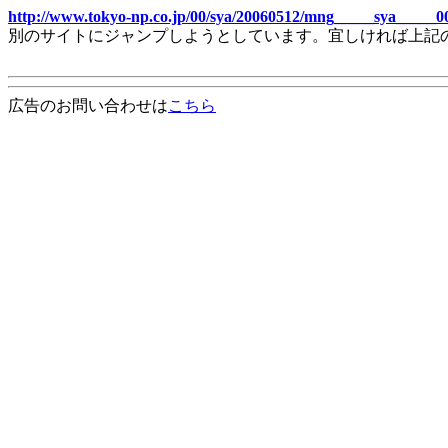
http://www.tokyo-np.co.jp/00/sya/20060512/mng_____sya_____0
別のサイトにジャンプしようとしています。宜しければ上記
広告のお問い合わせは
こちら