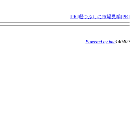
[PR]暇つぶしに市場見学[PR]
Powered by ime
140409