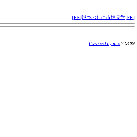
[PR]暇つぶしに市場見学[PR]
Powered by ime
140409