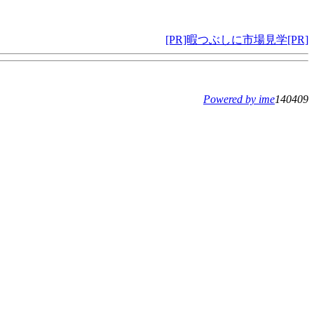
[PR]暇つぶしに市場見学[PR]
Powered by ime
140409