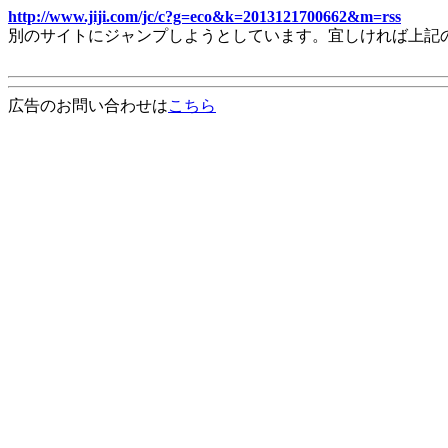
http://www.jiji.com/jc/c?g=eco&k=2013121700662&m=rss
別のサイトにジャンプしようとしています。宜しければ上記
広告のお問い合わせは
こちら