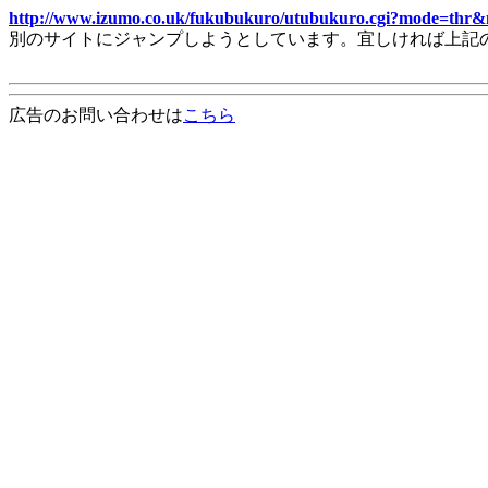
http://www.izumo.co.uk/fukubukuro/utubukuro.cgi?mode=thr
別のサイトにジャンプしようとしています。宜しければ上記
広告のお問い合わせは
こちら