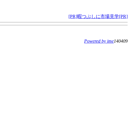
[PR]暇つぶしに市場見学[PR]
Powered by ime
140409