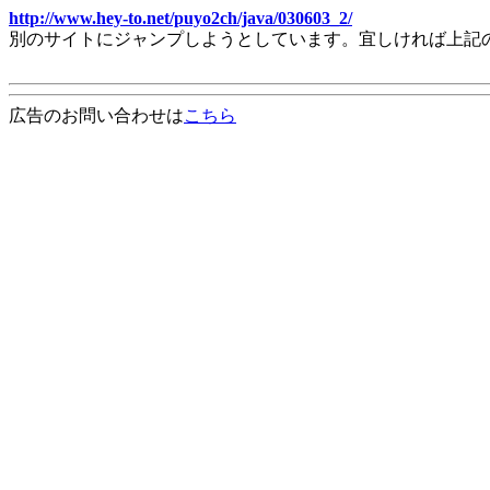
http://www.hey-to.net/puyo2ch/java/030603_2/
別のサイトにジャンプしようとしています。宜しければ上記
広告のお問い合わせは
こちら