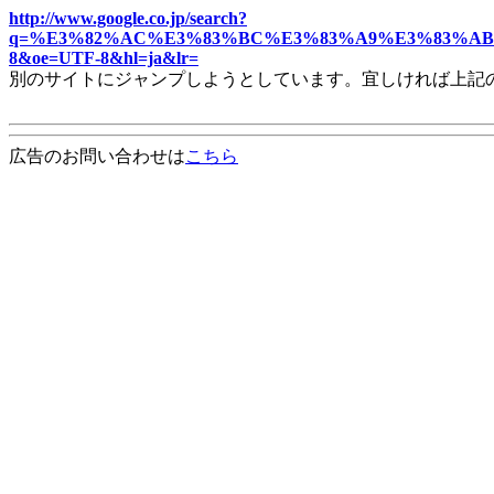
http://www.google.co.jp/search?
q=%E3%82%AC%E3%83%BC%E3%83%A9%E3%83%AB
8&oe=UTF-8&hl=ja&lr=
別のサイトにジャンプしようとしています。宜しければ上記
広告のお問い合わせは
こちら