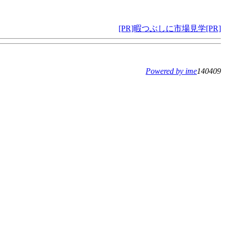
[PR]暇つぶしに市場見学[PR]
Powered by ime
140409