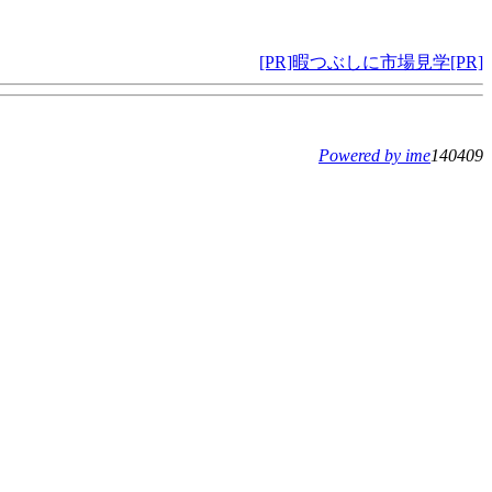
[PR]暇つぶしに市場見学[PR]
Powered by ime
140409