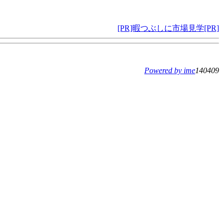
[PR]暇つぶしに市場見学[PR]
Powered by ime
140409