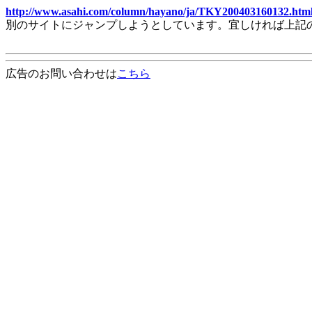
http://www.asahi.com/column/hayano/ja/TKY200403160132.htm
別のサイトにジャンプしようとしています。宜しければ上記
広告のお問い合わせは
こちら