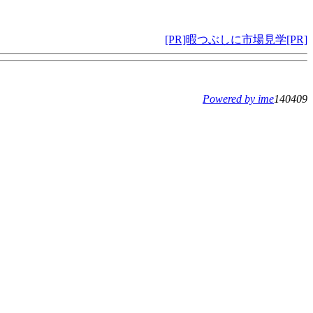
[PR]暇つぶしに市場見学[PR]
Powered by ime
140409