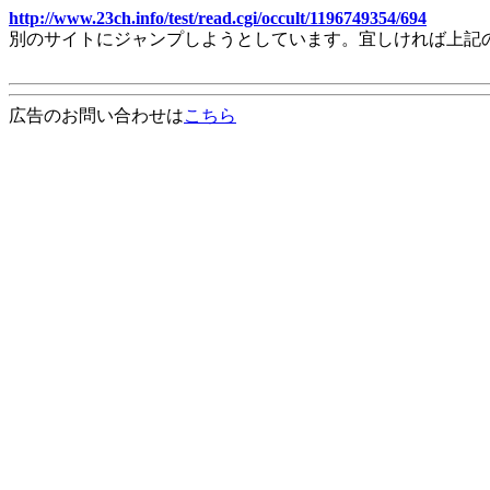
http://www.23ch.info/test/read.cgi/occult/1196749354/694
別のサイトにジャンプしようとしています。宜しければ上記
広告のお問い合わせは
こちら