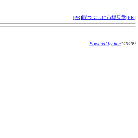
[PR]暇つぶしに市場見学[PR]
Powered by ime
140409