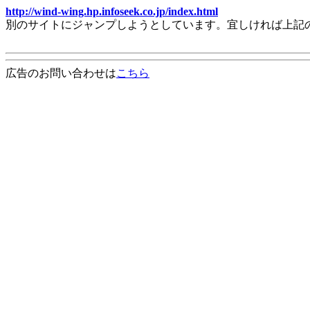
http://wind-wing.hp.infoseek.co.jp/index.html
別のサイトにジャンプしようとしています。宜しければ上記
広告のお問い合わせは
こちら