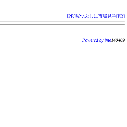
[PR]暇つぶしに市場見学[PR]
Powered by ime
140409