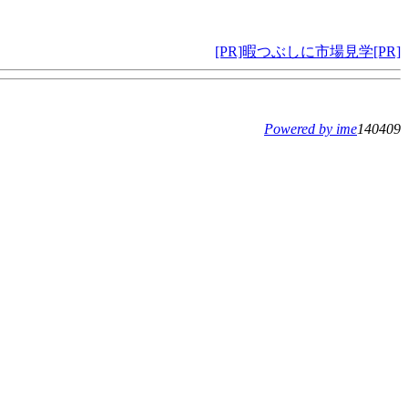
[PR]暇つぶしに市場見学[PR]
Powered by ime
140409