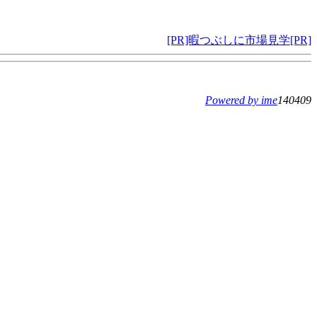
[PR]暇つぶしに市場見学[PR]
Powered by ime
140409