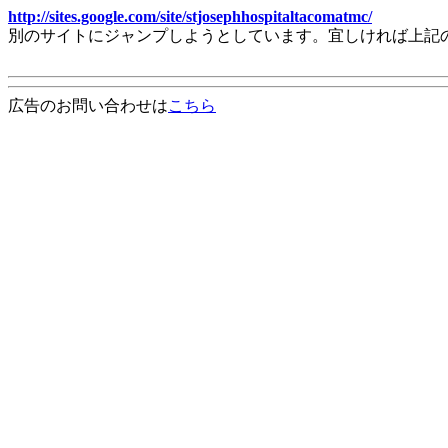
http://sites.google.com/site/stjosephhospitaltacomatmc/
別のサイトにジャンプしようとしています。宜しければ上記
広告のお問い合わせは
こちら