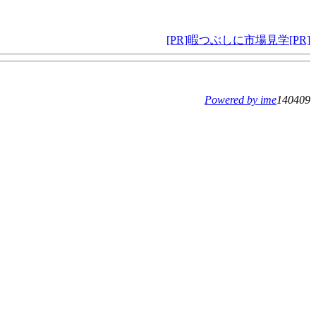
[PR]暇つぶしに市場見学[PR]
Powered by ime
140409