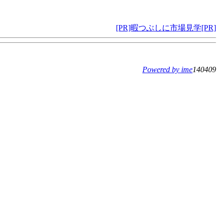
[PR]暇つぶしに市場見学[PR]
Powered by ime
140409