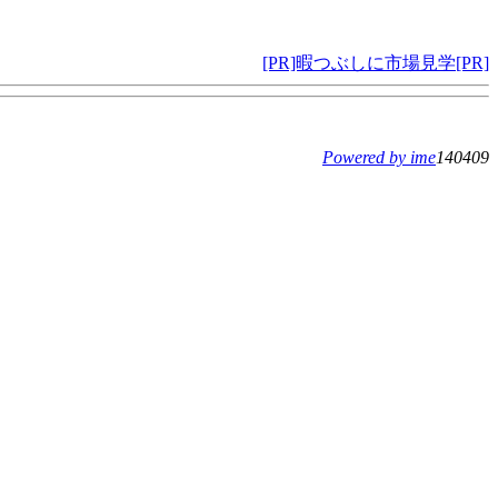
[PR]暇つぶしに市場見学[PR]
Powered by ime
140409