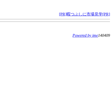
[PR]暇つぶしに市場見学[PR]
Powered by ime
140409