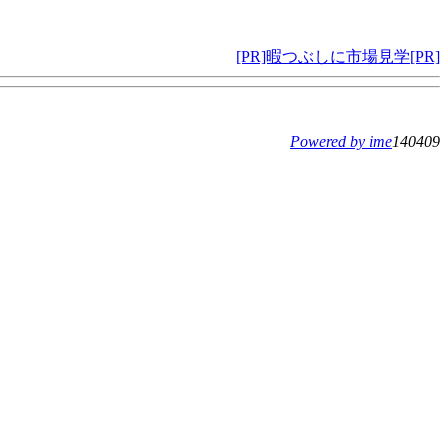
[PR]暇つぶしに市場見学[PR]
Powered by ime
140409