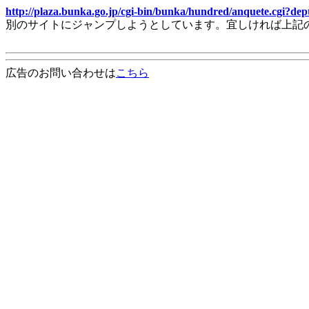
http://plaza.bunka.go.jp/cgi-bin/bunka/hundred/anquete.cgi?d
別のサイトにジャンプしようとしています。宜しければ上記
広告のお問い合わせは
こちら