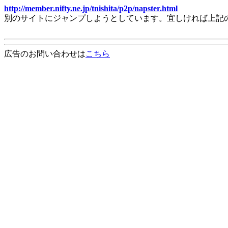
http://member.nifty.ne.jp/tnishita/p2p/napster.html
別のサイトにジャンプしようとしています。宜しければ上記
広告のお問い合わせは
こちら