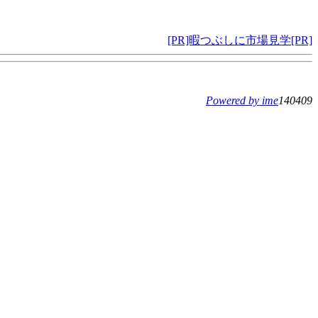
[PR]暇つぶしに市場見学[PR]
Powered by ime
140409