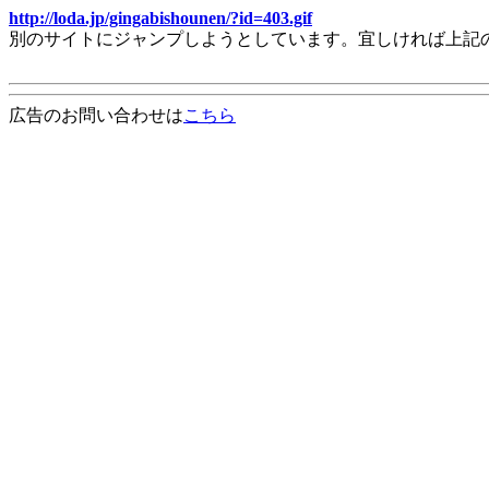
http://loda.jp/gingabishounen/?id=403.gif
別のサイトにジャンプしようとしています。宜しければ上記
広告のお問い合わせは
こちら