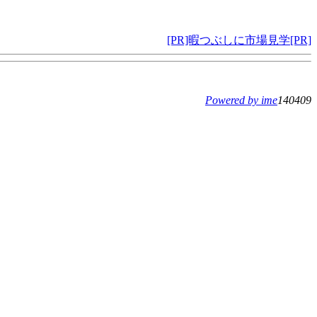
[PR]暇つぶしに市場見学[PR]
Powered by ime
140409