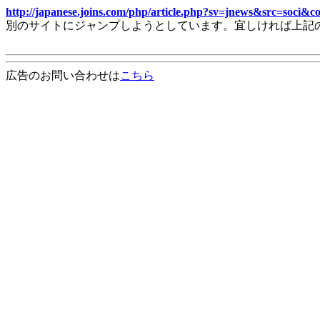
http://japanese.joins.com/php/article.php?sv=jnews&src=soci
別のサイトにジャンプしようとしています。宜しければ上記
広告のお問い合わせは
こちら