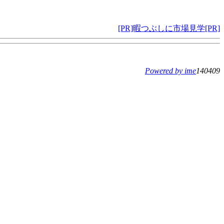
[PR]暇つぶしに市場見学[PR]
Powered by ime
140409