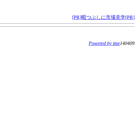
[PR]暇つぶしに市場見学[PR]
Powered by ime
140409