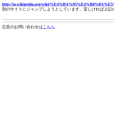
http://ja.wikipedia.org/wiki/%E4%BA%95%E4%B8%8A%
別のサイトにジャンプしようとしています。宜しければ上記
広告のお問い合わせは
こちら