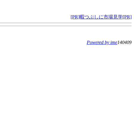
[PR]暇つぶしに市場見学[PR]
Powered by ime
140409