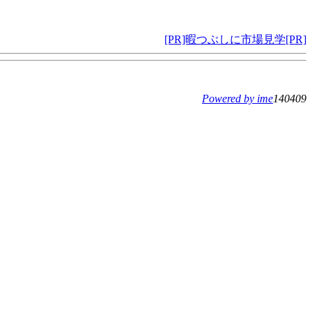
[PR]暇つぶしに市場見学[PR]
Powered by ime
140409