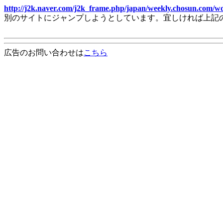
http://j2k.naver.com/j2k_frame.php/japan/weekly.chosun.com/
別のサイトにジャンプしようとしています。宜しければ上記
広告のお問い合わせは
こちら