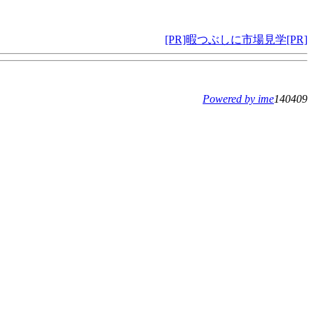
[PR]暇つぶしに市場見学[PR]
Powered by ime
140409