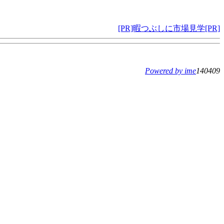
[PR]暇つぶしに市場見学[PR]
Powered by ime
140409