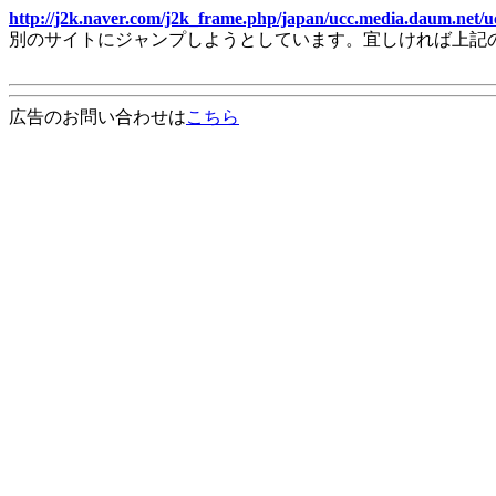
http://j2k.naver.com/j2k_frame.php/japan/ucc.media.daum.net/u
別のサイトにジャンプしようとしています。宜しければ上記
広告のお問い合わせは
こちら