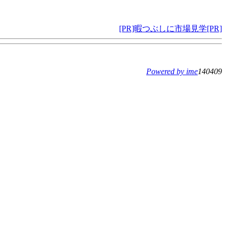
[PR]暇つぶしに市場見学[PR]
Powered by ime
140409