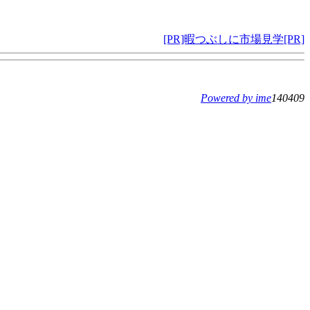
[PR]暇つぶしに市場見学[PR]
Powered by ime
140409