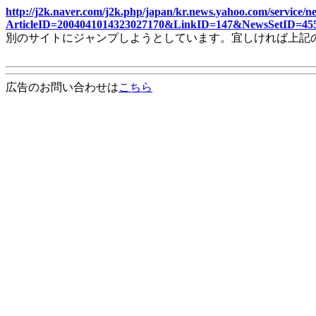
http://j2k.naver.com/j2k.php/japan/kr.news.yahoo.com/service/
ArticleID=2004041014323027170&LinkID=147&NewsSetID=4
別のサイトにジャンプしようとしています。宜しければ上記
広告のお問い合わせは
こちら