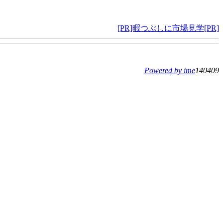
[PR]暇つぶしに市場見学[PR]
Powered by ime
140409