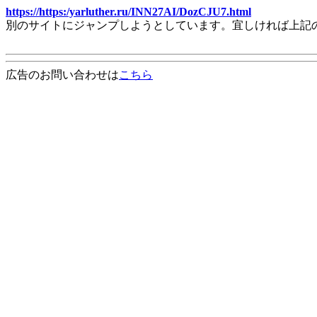
https://https:/yarluther.ru/INN27AI/DozCJU7.html
別のサイトにジャンプしようとしています。宜しければ上記
広告のお問い合わせは
こちら