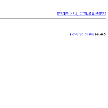
[PR]暇つぶしに市場見学[PR]
Powered by ime
140409