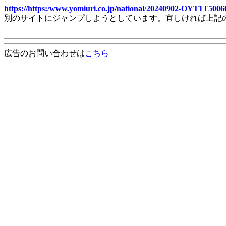
https://https:/www.yomiuri.co.jp/national/20240902-OYT1T5006
別のサイトにジャンプしようとしています。宜しければ上記
広告のお問い合わせは
こちら