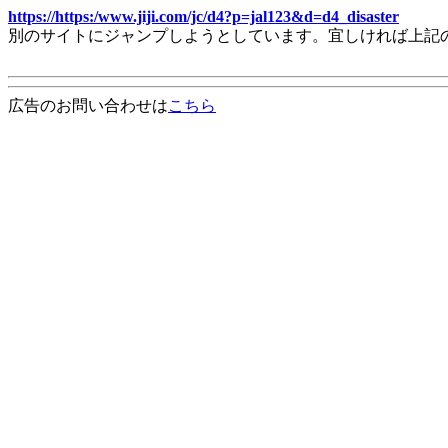
https://https:/www.jiji.com/jc/d4?p=jal123&d=d4_disaster
別のサイトにジャンプしようとしています。宜しければ上記
広告のお問い合わせは
こちら