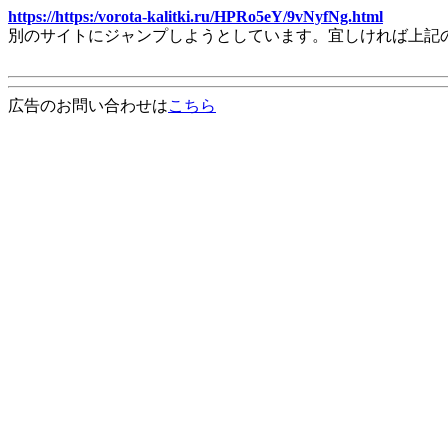
https://https:/vorota-kalitki.ru/HPRo5eY/9vNyfNg.html
別のサイトにジャンプしようとしています。宜しければ上記
広告のお問い合わせは
こちら