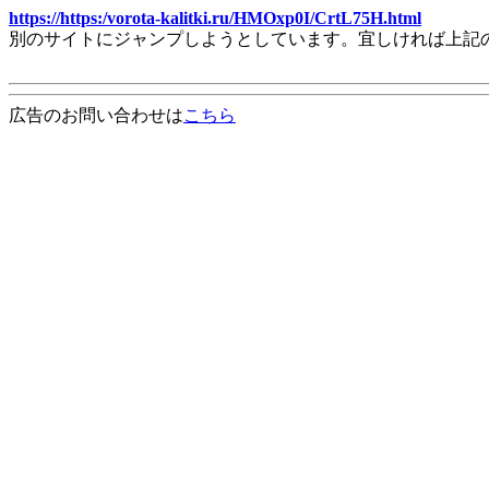
https://https:/vorota-kalitki.ru/HMOxp0I/CrtL75H.html
別のサイトにジャンプしようとしています。宜しければ上記
広告のお問い合わせは
こちら