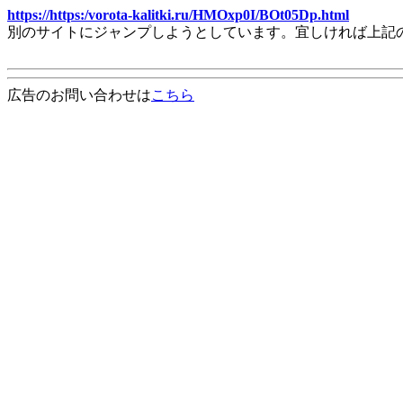
https://https:/vorota-kalitki.ru/HMOxp0I/BOt05Dp.html
別のサイトにジャンプしようとしています。宜しければ上記
広告のお問い合わせは
こちら