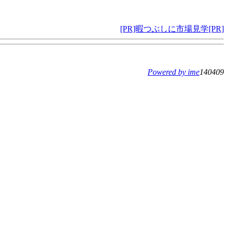
[PR]暇つぶしに市場見学[PR]
Powered by ime
140409