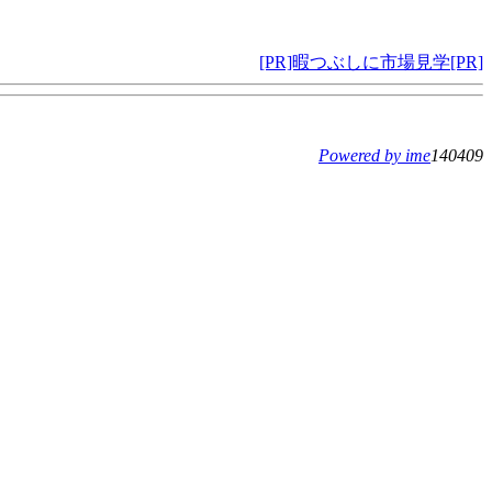
[PR]暇つぶしに市場見学[PR]
Powered by ime
140409