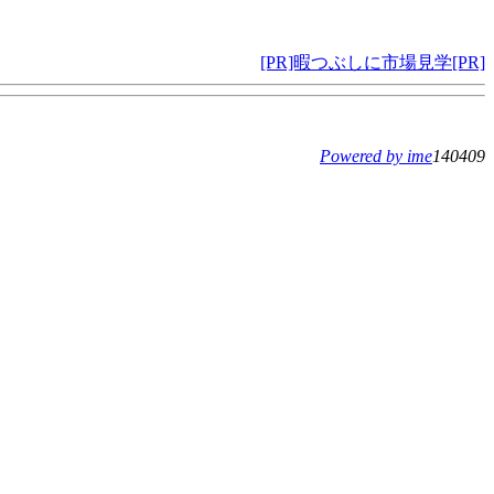
[PR]暇つぶしに市場見学[PR]
Powered by ime
140409