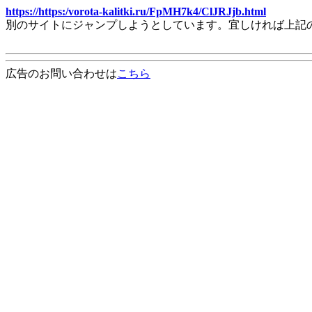
https://https:/vorota-kalitki.ru/FpMH7k4/ClJRJjb.html
別のサイトにジャンプしようとしています。宜しければ上記
広告のお問い合わせは
こちら