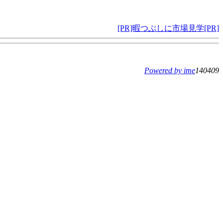
[PR]暇つぶしに市場見学[PR]
Powered by ime
140409